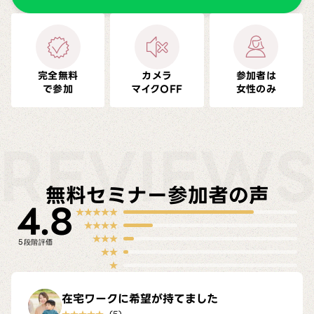
完全無料
カメラ
参加者は
で参加
マイクOFF
女性のみ
REVIEW
無料セミナー参加者の声
4.8
★★★★★
★★★★
★★★
★★
★
在宅ワークに希望が持てました